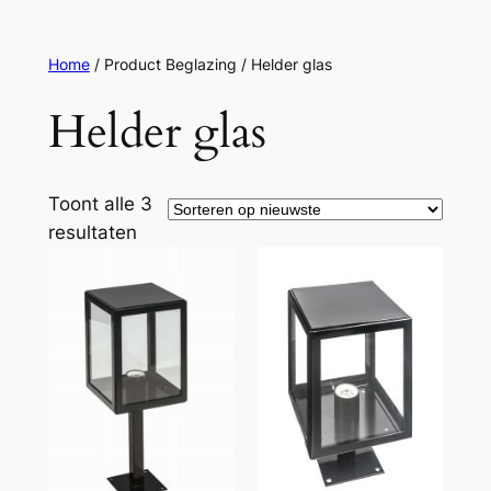
Ga
naar
Home
/ Product Beglazing / Helder glas
de
inhoud
Helder glas
Toont alle 3
Gesorteerd
resultaten
op
nieuwste