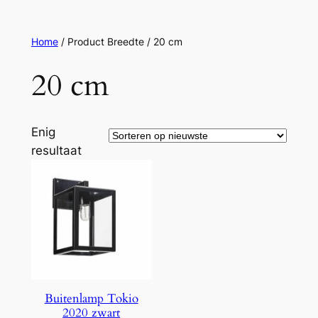
Ga
naar
Home
/ Product Breedte / 20 cm
de
inhoud
20 cm
Enig
resultaat
Buitenlamp Tokio
2020 zwart