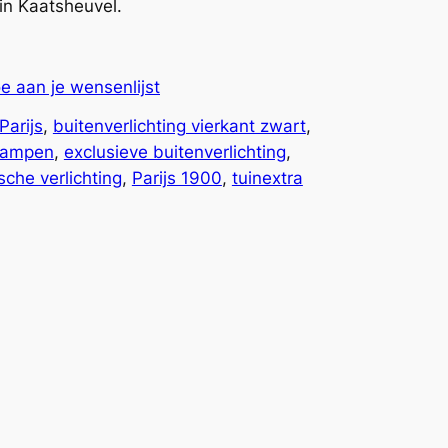
in Kaatsheuvel.
e aan je wensenlijst
Parijs
, 
buitenverlichting vierkant zwart
, 
nlampen
, 
exclusieve buitenverlichting
, 
sche verlichting
, 
Parijs 1900
, 
tuinextra