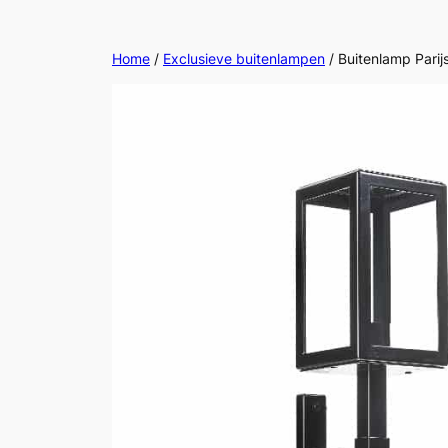
Ga
naar
Home
/
Exclusieve buitenlampen
/ Buitenlamp Parij
de
inhoud