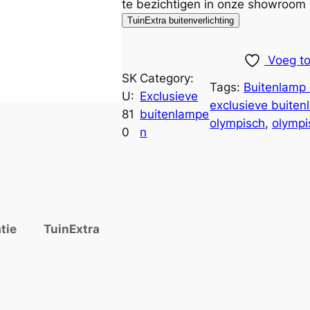
te bezichtigen in onze showroom 
TuinExtra buitenverlichting
Voeg to
SK
Category:
Tags:
Buitenlamp 
U:
Exclusieve
exclusieve buite
81
buitenlampe
olympisch
, 
olympi
0
n
tie
TuinExtra