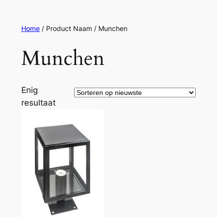
Ga
naar
Home
/ Product Naam / Munchen
de
inhoud
Munchen
Enig
resultaat