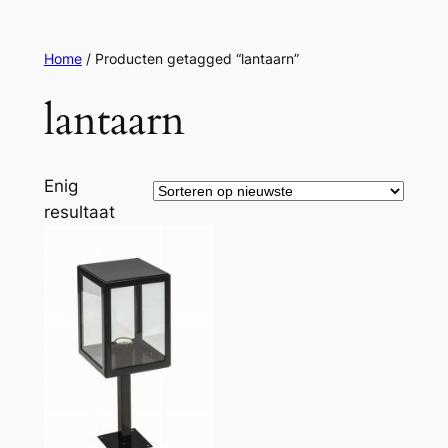
Ga
naar
Home
/ Producten getagged “lantaarn”
de
inhoud
lantaarn
Enig
resultaat