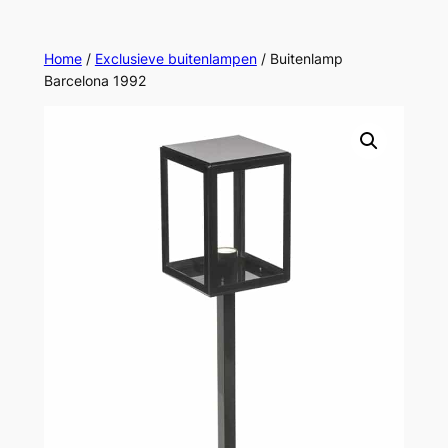
Ga
naar
Home
/
Exclusieve buitenlampen
/ Buitenlamp
de
Barcelona 1992
inhoud