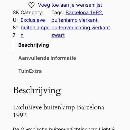
Voeg toe aan je wensenlijst
SK
Category:
Tags:
Barcelona 1992
, 
U:
Exclusieve
buitenlamp vierkant
, 
81
buitenlampe
buitenverlichting vierkant
7
n
zwart
Beschrijving
Aanvullende informatie
TuinExtra
Beschrijving
Exclusieve buitenlamp Barcelona
1992
De Olympische buitenverlichting van Light &