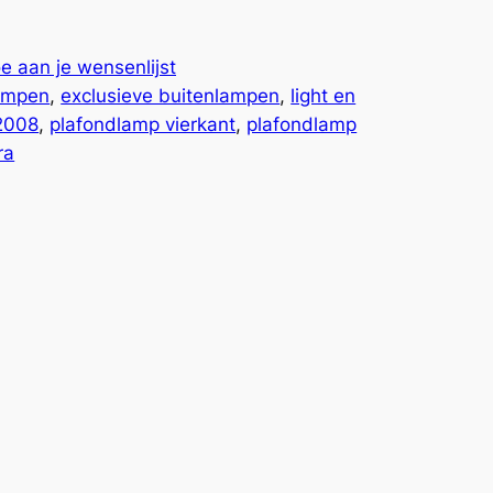
e aan je wensenlijst
ampen
, 
exclusieve buitenlampen
, 
light en
2008
, 
plafondlamp vierkant
, 
plafondlamp
ra