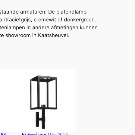
s staande armaturen. De plafondlamp
ntracietgrijs, cremewit of donkergroen.
uitenlampen in andere afmetingen kunnen
nze showroom in Kaatsheuvel.
1900
Buitenlamp Rio 2016