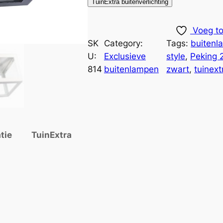
TuinExtra buitenverlichting
Voeg to
SK
Category:
Tags:
buitenl
U:
Exclusieve
style
, 
Peking 
814
buitenlampen
zwart
, 
tuinext
tie
TuinExtra